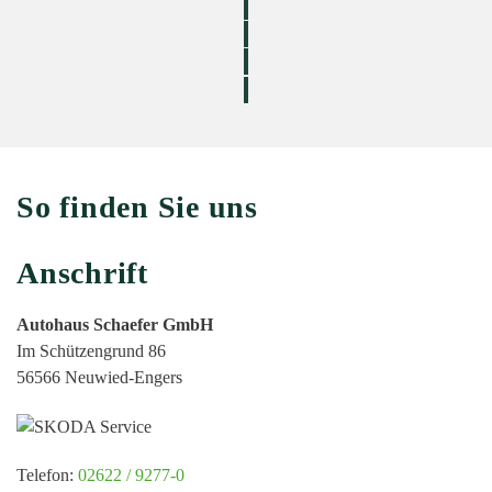
mobile.de
Angebote
Service
Unser
Team
Kontakt
So finden Sie uns
Anschrift
Autohaus Schaefer GmbH
Im Schützengrund 86
56566 Neuwied-Engers
Telefon:
02622 / 9277-0